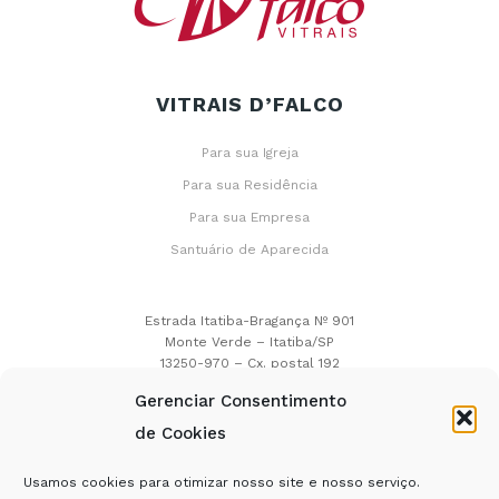
VITRAIS D’FALCO
Para sua Igreja
Para sua Residência
Para sua Empresa
Santuário de Aparecida
Estrada Itatiba-Bragança Nº 901
Monte Verde – Itatiba/SP
13250-970 – Cx. postal 192
Gerenciar Consentimento
(0xx11) 4524.7322
(0xx11) 4594.1522
de Cookies
Usamos cookies para otimizar nosso site e nosso serviço.