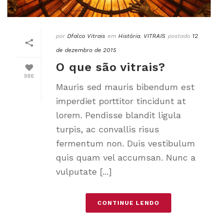
por
Dfalco Vitrais
em
História
,
VITRAIS
postado
12
de dezembro de 2015
O que são vitrais?
986
Mauris sed mauris bibendum est
imperdiet porttitor tincidunt at
lorem. Pendisse blandit ligula
turpis, ac convallis risus
fermentum non. Duis vestibulum
quis quam vel accumsan. Nunc a
vulputate [...]
CONTINUE LENDO