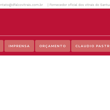
ntato@dfalcovitrais.com.br
| Fornecedor oficial dos vitrais do Sant
IMPRENSA
ORÇAMENTO
CLAUDIO PASTR