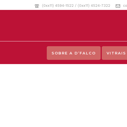
(0xx11) 4594-1522 / (0xx11) 4524-7322
co
SOBRE A D’FALCO
VITRAIS