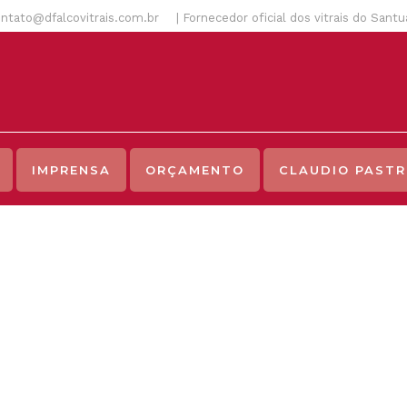
ntato@dfalcovitrais.com.br
| Fornecedor oficial dos vitrais do Sant
IMPRENSA
ORÇAMENTO
CLAUDIO PASTR