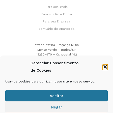
Para sua Igreja
Para sua Residência
Para sua Empresa
Santuário de Aparecida
Estrada Itatiba-Bragança Nº 901
Monte Verde – Itatiba/SP
13250-970 – Cx. postal 192
Gerenciar Consentimento
(0xx11) 4524.7322
(0xx11) 4594.1522
de Cookies
Usamos cookies para otimizar nosso site e nosso serviço.
SIGA-NOS NAS REDES SOCIAIS
Aceitar
Negar