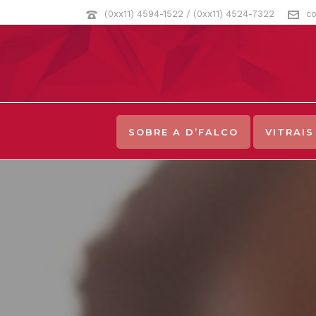
(0xx11) 4594-1522 / (0xx11) 4524-7322
co
SOBRE A D’FALCO
VITRAIS