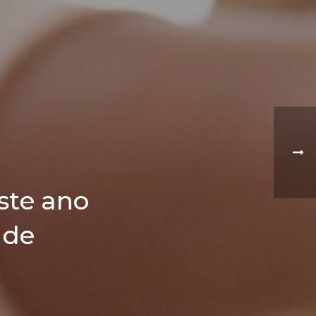
ste ano
ade