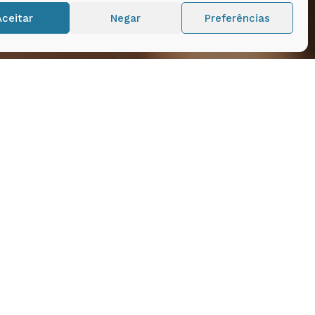
Aceitar
Negar
Preferências
izado pelas
ra mazelas