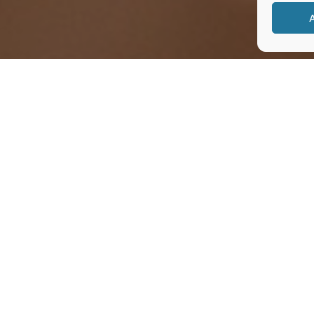
e o período ditatorial, o evento sempre foi util
católicas para criticar e cobrar soluções pa
is