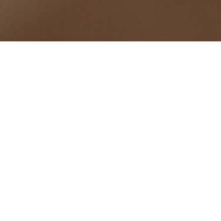
Criada durant
autoridades 
governamenta