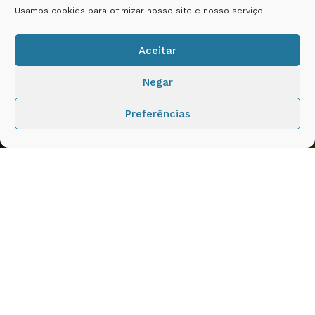
Usamos cookies para otimizar nosso site e nosso serviço.
Aceitar
Negar
Preferências
Artesãos franceses e alemães realizam o
processo de limpeza e restauração dos vitrais
da Catedral de Notre-Dame de Paris, que
sobreviveram ao incêndio em abril de 2019. Esta